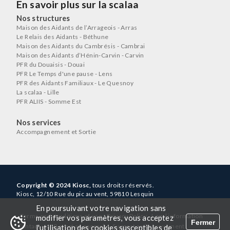
En savoir plus sur la scalaa
Nos structures
Maison des Aidants de l’Arrageois - Arras
Le Relais des Aidants - Béthune
Maison des Aidants du Cambrésis - Cambrai
Maison des Aidants d’Hénin-Carvin - Carvin
PFR du Douaisis - Douai
PFR Le Temps d'une pause - Lens
PFR des Aidants Familiaux - Le Quesnoy
La scalaa - Lille
PFR ALIIS - Somme Est
Nos services
Accompagnement et Sortie
Copyright © 2024 Kiosc,
tous droits réservés.
Kiosc, 12/10 Rue du pic au vent, 59810 Lesquin
En poursuivant votre navigation sans
-
-
-
-
Terms and conditions of use
Privacy Policy
Legal information
modifier vos paramètres, vous acceptez
Fermer
-
-
Contact us
Report an anomaly
Suggest an improvement
l'utilisation des cookies susceptibles de